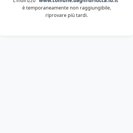
L'indirizzo "
www.comune.bagni-di-lucca.lu.it
"
è temporaneamente non raggiungibile,
riprovare più tardi.