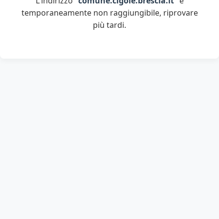
L'indirizzo "
comune.cigole.brescia.it
" è
temporaneamente non raggiungibile, riprovare
più tardi.